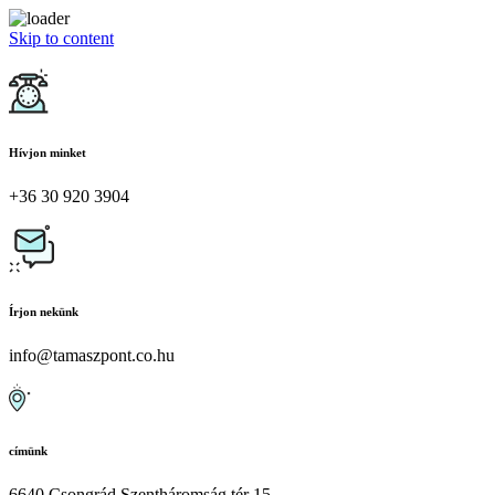
Skip to content
Hívjon minket
+36 30 920 3904
Írjon nekünk
info@tamaszpont.co.hu
címünk
6640 Csongrád Szentháromság tér 15.