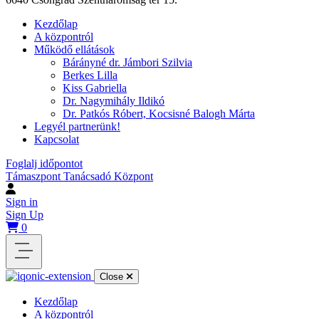
Kezdőlap
A központról
Működő ellátások
Bárányné dr. Jámbori Szilvia
Berkes Lilla
Kiss Gabriella
Dr. Nagymihály Ildikó
Dr. Patkós Róbert, Kocsisné Balogh Márta
Legyél partnerünk!
Kapcsolat
Foglalj időpontot
Támaszpont Tanácsadó Központ
Sign in
Sign Up
0
Close
Kezdőlap
A központról