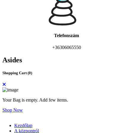
Telefonszám
+36306065550
Asides
Shopping Cart (
0
)
Your Bag is empty. Add few items.
Shop Now
Kezdőlap
A központról