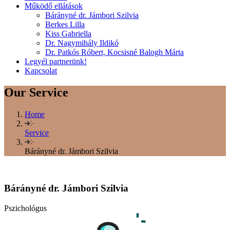
Működő ellátások
Bárányné dr. Jámbori Szilvia
Berkes Lilla
Kiss Gabriella
Dr. Nagymihály Ildikó
Dr. Patkós Róbert, Kocsisné Balogh Márta
Legyél partnerünk!
Kapcsolat
Our Service
Home
Service
Bárányné dr. Jámbori Szilvia
Bárányné dr. Jámbori
Szilvia
Pszichológus